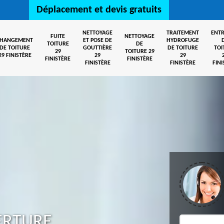
Déplacement et devis gratuits
NETTOYAGE
TRAITEMENT
ENTR
FUITE
NETTOYAGE
CHANGEMENT
ET POSE DE
HYDROFUGE
TOITURE
DE
DE TOITURE
GOUTTIÈRE
DE TOITURE
TOI
29
TOITURE 29
29 FINISTÈRE
29
29
FINISTÈRE
FINISTÈRE
FINISTÈRE
FINISTÈRE
FINI
ERTURE