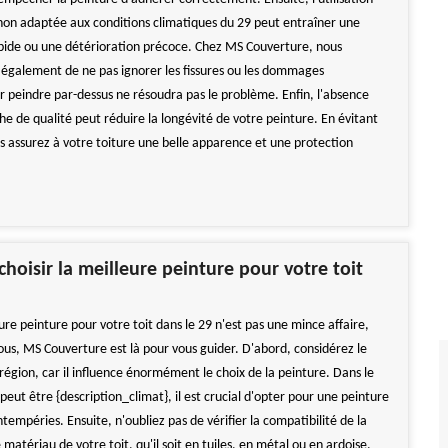
non adaptée aux conditions climatiques du 29 peut entraîner une
pide ou une détérioration précoce. Chez MS Couverture, nous
galement de ne pas ignorer les fissures ou les dommages
ar peindre par-dessus ne résoudra pas le problème. Enfin, l'absence
e de qualité peut réduire la longévité de votre peinture. En évitant
us assurez à votre toiture une belle apparence et une protection
oisir la meilleure peinture pour votre toit
eure peinture pour votre toit dans le 29 n'est pas une mince affaire,
ous, MS Couverture est là pour vous guider. D'abord, considérez le
région, car il influence énormément le choix de la peinture. Dans le
 peut être {description_climat}, il est crucial d'opter pour une peinture
ntempéries. Ensuite, n'oubliez pas de vérifier la compatibilité de la
 matériau de votre toit, qu'il soit en tuiles, en métal ou en ardoise.