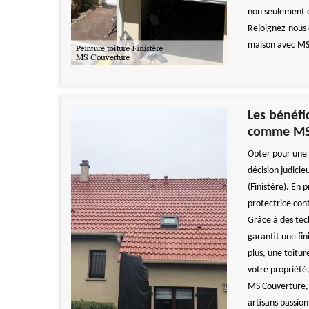
non seulement e
Rejoignez-nous 
maison avec MS 
Les bénéfi
comme MS
Opter pour une 
décision judicie
(Finistère). En
protectrice cont
Grâce à des tec
garantit une fin
plus, une toitu
votre propriété
MS Couverture, v
artisans passion