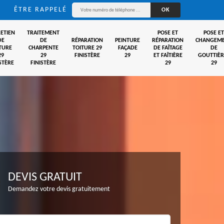
ÊTRE RAPPELÉ
ETIEN
TRAITEMENT
POSE ET
POSE ET
DE
DE
RÉPARATION
PEINTURE
RÉPARATION
CHANGEM
TURE
CHARPENTE
TOITURE 29
FAÇADE
DE FAÎTAGE
DE
29
29
FINISTÈRE
29
ET FAÎTIÈRE
GOUTTIÈR
STÈRE
FINISTÈRE
29
29
DEVIS GRATUIT
Demandez votre devis gratuitement