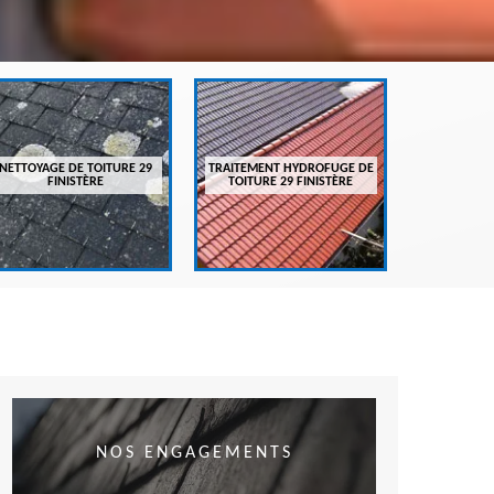
ENTRETIEN
FI
NETTOYAGE DE TOITURE 29
TRAITEMENT HYDROFUGE DE
FINISTÈRE
TOITURE 29 FINISTÈRE
NOS ENGAGEMENTS