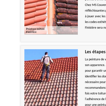
Chez MS Couvert
réfléchissantes 
à jouer avec le
les codes esthét
Finistère sera 
Les étapes
La peinture de v
son apparence.
pour garantir un
identifier les 
nécessaire pour
recommandons d'
fois votre toitu
l'adhérence de l
pour une peintur