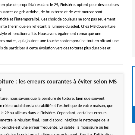
n plus de propriétaires dans le 29, Finistère, optent pour des couleurs
ances de gris ardoise, de brun terre et de vert mousse sont
icité et l'intemporalité. Ces choix de couleurs ne sont pas seulement
reinte thermique en reflétant la lumière du soleil. Chez MS Couverture,
nt style et fonctionnalité. Nous avons également remarqué une
tions mates, qui ajoutent une touche contemporaine tout en offrant une
s de participer à cette évolution vers des toitures plus durables et
oiture : les erreurs courantes à éviter selon MS
e
ure, nous savons que la peinture de toiture, bien que souvent
n rôle crucial dans la durabilité et l'esthétique de votre maison, que
le 29 ou ailleurs dans le Finistère. Cependant, certaines erreurs
ettre le résultat final. Tout d'abord, négliger le nettoyage de la
 peindre est une erreur fréquente. La saleté, la moisissure ou les
empêcher la peinture d'adhérer correctement. Ensuite, l'utilisation