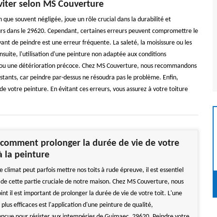
éviter selon MS Couverture
que souvent négligée, joue un rôle crucial dans la durabilité et
eurs dans le 29620. Cependant, certaines erreurs peuvent compromettre le
avant de peindre est une erreur fréquente. La saleté, la moisissure ou les
uite, l'utilisation d'une peinture non adaptée aux conditions
e ou une détérioration précoce. Chez MS Couverture, nous recommandons
stants, car peindre par-dessus ne résoudra pas le problème. Enfin,
de votre peinture. En évitant ces erreurs, vous assurez à votre toiture
comment prolonger la durée de vie de votre
à la peinture
 climat peut parfois mettre nos toits à rude épreuve, il est essentiel
 de cette partie cruciale de notre maison. Chez MS Couverture, nous
int il est important de prolonger la durée de vie de votre toit. L'une
s plus efficaces est l'application d'une peinture de qualité,
nçue pour résister aux intempéries de Guimaec, 29620. Peindre votre