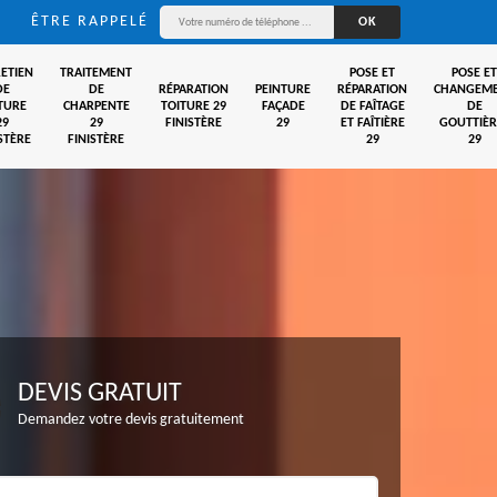
ÊTRE RAPPELÉ
ETIEN
TRAITEMENT
POSE ET
POSE ET
DE
DE
RÉPARATION
PEINTURE
RÉPARATION
CHANGEM
TURE
CHARPENTE
TOITURE 29
FAÇADE
DE FAÎTAGE
DE
29
29
FINISTÈRE
29
ET FAÎTIÈRE
GOUTTIÈR
STÈRE
FINISTÈRE
29
29
DEVIS GRATUIT
Demandez votre devis gratuitement