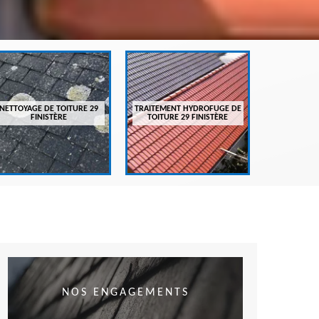
ENTRETIEN
FI
NETTOYAGE DE TOITURE 29
TRAITEMENT HYDROFUGE DE
FINISTÈRE
TOITURE 29 FINISTÈRE
NOS ENGAGEMENTS