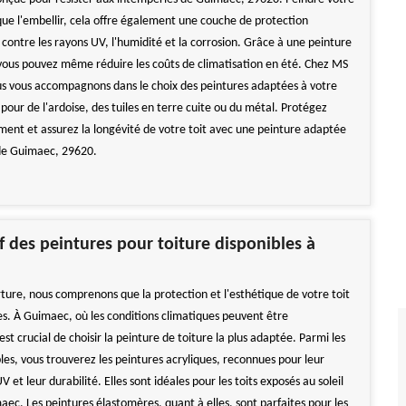
 que l'embellir, cela offre également une couche de protection
contre les rayons UV, l'humidité et la corrosion. Grâce à une peinture
 vous pouvez même réduire les coûts de climatisation en été. Chez MS
s vous accompagnons dans le choix des peintures adaptées à votre
t pour de l'ardoise, des tuiles en terre cuite ou du métal. Protégez
ement et assurez la longévité de votre toit avec une peinture adaptée
 de Guimaec, 29620.
 des peintures pour toiture disponibles à
ure, nous comprenons que la protection et l'esthétique de votre toit
es. À Guimaec, où les conditions climatiques peuvent être
 est crucial de choisir la peinture de toiture la plus adaptée. Parmi les
les, vous trouverez les peintures acryliques, reconnues pour leur
V et leur durabilité. Elles sont idéales pour les toits exposés au soleil
aec. Les peintures élastomères, quant à elles, sont parfaites pour les