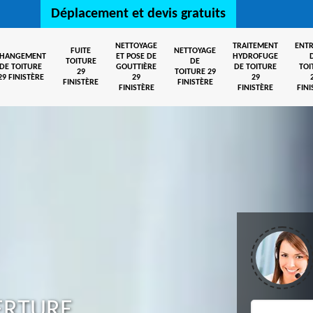
Déplacement et devis gratuits
NETTOYAGE
TRAITEMENT
ENTR
FUITE
NETTOYAGE
CHANGEMENT
ET POSE DE
HYDROFUGE
TOITURE
DE
DE TOITURE
GOUTTIÈRE
DE TOITURE
TOI
29
TOITURE 29
29 FINISTÈRE
29
29
FINISTÈRE
FINISTÈRE
FINISTÈRE
FINISTÈRE
FINI
ERTURE