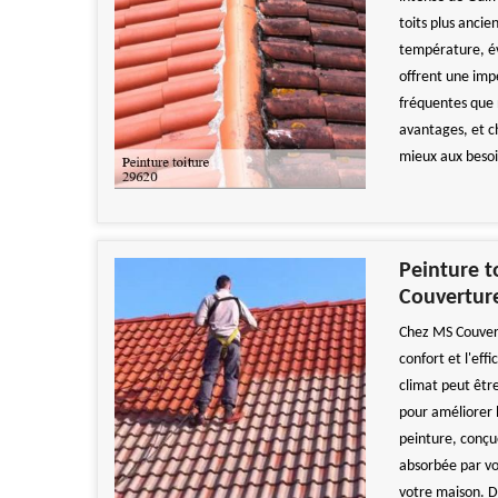
toits plus ancie
température, évi
offrent une imp
fréquentes que 
avantages, et c
mieux aux besoi
Peinture t
Couvertur
Chez MS Couvert
confort et l'ef
climat peut êtr
pour améliorer l
peinture, conçue
absorbée par vo
votre maison. De