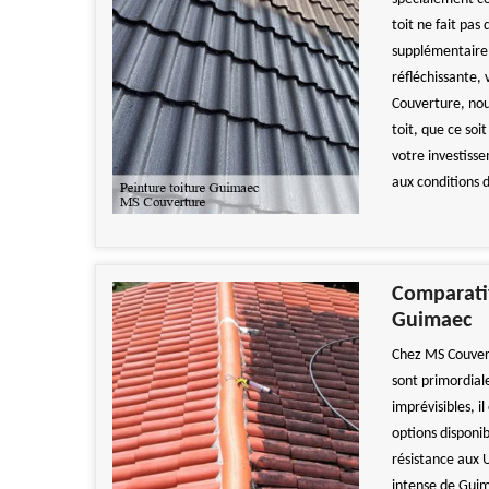
toit ne fait pas
supplémentaire 
réfléchissante,
Couverture, nou
toit, que ce soi
votre investiss
aux conditions
Comparatif
Guimaec
Chez MS Couvert
sont primordial
imprévisibles, il
options disponib
résistance aux U
intense de Guim