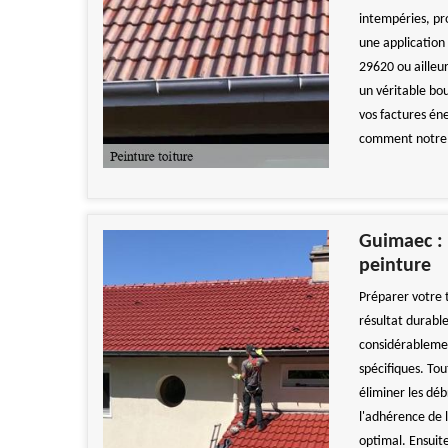
intempéries, pro
une application 
29620 ou ailleu
un véritable bou
vos factures én
comment notre s
Guimaec : 
peinture
Préparer votre t
résultat durabl
considérablemen
spécifiques. To
éliminer les déb
l'adhérence de l
optimal. Ensuite