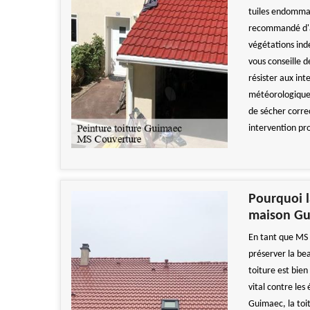
tuiles endommag
recommandé d'ap
végétations ind
vous conseille 
résister aux int
météorologiques
de sécher corre
intervention pr
Pourquoi l
maison G
En tant que MS 
préserver la be
toiture est bien
vital contre le
Guimaec, la toi