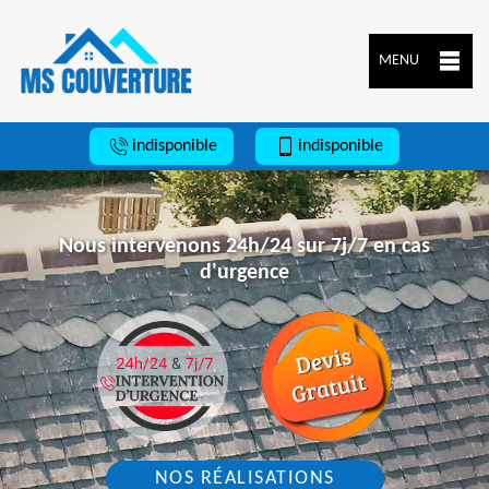
MENU
indisponible
indisponible
Nous intervenons 24h/24 sur 7j/7 en cas
d'urgence
NOS RÉALISATIONS