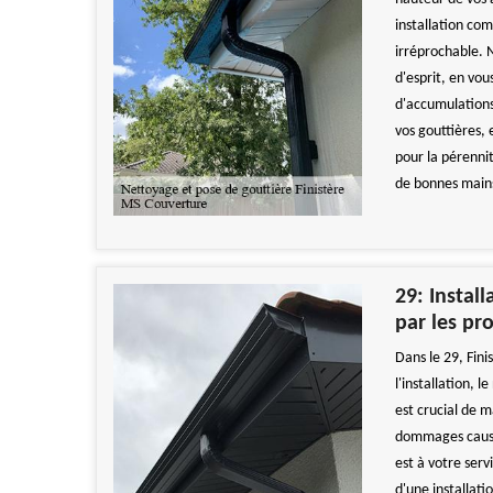
installation com
irréprochable. N
d'esprit, en vou
d'accumulations
vos gouttières, 
pour la pérenni
de bonnes main
29: Instal
par les pr
Dans le 29, Fin
l'installation, 
est crucial de m
dommages causés
est à votre serv
d'une installati