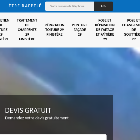
ÊTRE RAPPELÉ
ETIEN
TRAITEMENT
POSE ET
POSE ET
DE
DE
RÉPARATION
PEINTURE
RÉPARATION
CHANGEM
TURE
CHARPENTE
TOITURE 29
FAÇADE
DE FAÎTAGE
DE
29
29
FINISTÈRE
29
ET FAÎTIÈRE
GOUTTIÈR
STÈRE
FINISTÈRE
29
29
DEVIS GRATUIT
Demandez votre devis gratuitement