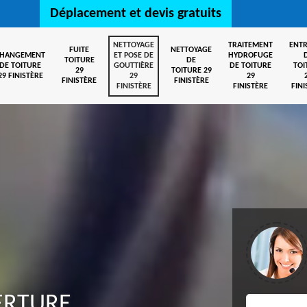
Déplacement et devis gratuits
NETTOYAGE
TRAITEMENT
ENTR
FUITE
NETTOYAGE
CHANGEMENT
ET POSE DE
HYDROFUGE
TOITURE
DE
DE TOITURE
GOUTTIÈRE
DE TOITURE
TOI
29
TOITURE 29
29 FINISTÈRE
29
29
FINISTÈRE
FINISTÈRE
FINISTÈRE
FINISTÈRE
FINI
ERTURE