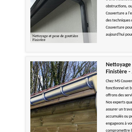
obstructions, o
Couverture a l'e
des techniques 
Couverture pour
aujourd'hui pour
Nettoyage 
Finistère 
Chez MS Couver
fonctionnel et 
offrons des serv
Nos experts qual
assurer un trava
accumulés ou po
engageons à vou
compromettre la