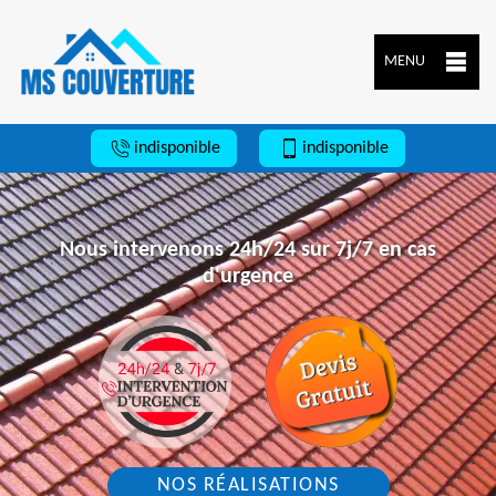
MENU
indisponible
indisponible
Nous intervenons 24h/24 sur 7j/7 en cas
d'urgence
NOS RÉALISATIONS