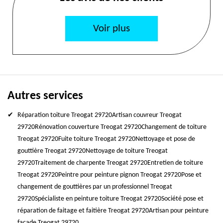
Voir plus
Autres services
Réparation toiture Treogat 29720
Artisan couvreur Treogat
29720
Rénovation couverture Treogat 29720
Changement de toiture
Treogat 29720
Fuite toiture Treogat 29720
Nettoyage et pose de
gouttière Treogat 29720
Nettoyage de toiture Treogat
29720
Traitement de charpente Treogat 29720
Entretien de toiture
Treogat 29720
Peintre pour peinture pignon Treogat 29720
Pose et
changement de gouttières par un professionnel Treogat
29720
Spécialiste en peinture toiture Treogat 29720
Société pose et
réparation de faitage et faitière Treogat 29720
Artisan pour peinture
façade Treogat 29720