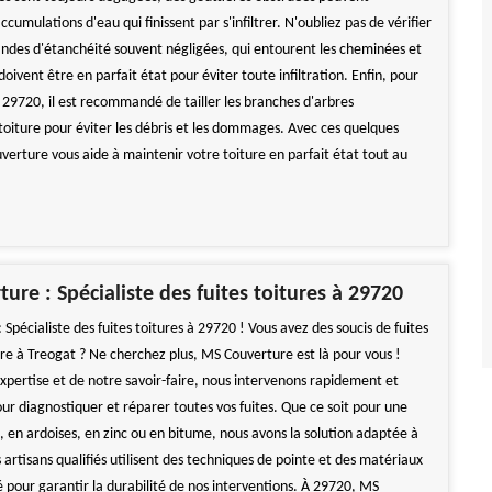
cumulations d'eau qui finissent par s'infiltrer. N'oubliez pas de vérifier
 bandes d'étanchéité souvent négligées, qui entourent les cheminées et
 doivent être en parfait état pour éviter toute infiltration. Enfin, pour
 29720, il est recommandé de tailler les branches d'arbres
toiture pour éviter les débris et les dommages. Avec ces quelques
verture vous aide à maintenir votre toiture en parfait état tout au
ure : Spécialiste des fuites toitures à 29720
Spécialiste des fuites toitures à 29720 ! Vous avez des soucis de fuites
ure à Treogat ? Ne cherchez plus, MS Couverture est là pour vous !
expertise et de notre savoir-faire, nous intervenons rapidement et
ur diagnostiquer et réparer toutes vos fuites. Que ce soit pour une
s, en ardoises, en zinc ou en bitume, nous avons la solution adaptée à
 artisans qualifiés utilisent des techniques de pointe et des matériaux
é pour garantir la durabilité de nos interventions. À 29720, MS