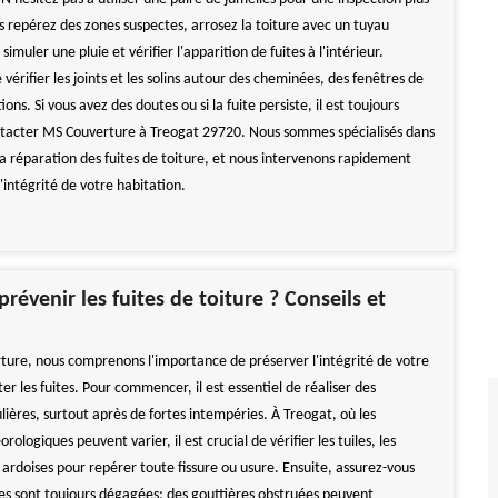
us repérez des zones suspectes, arrosez la toiture avec un tuyau
imuler une pluie et vérifier l'apparition de fuites à l'intérieur.
 vérifier les joints et les solins autour des cheminées, des fenêtres de
ions. Si vous avez des doutes ou si la fuite persiste, il est toujours
ntacter MS Couverture à Treogat 29720. Nous sommes spécialisés dans
la réparation des fuites de toiture, et nous intervenons rapidement
'intégrité de votre habitation.
évenir les fuites de toiture ? Conseils et
ure, nous comprenons l'importance de préserver l'intégrité de votre
ter les fuites. Pour commencer, il est essentiel de réaliser des
lières, surtout après de fortes intempéries. À Treogat, où les
ologiques peuvent varier, il est crucial de vérifier les tuiles, les
 ardoises pour repérer toute fissure ou usure. Ensuite, assurez-vous
res sont toujours dégagées; des gouttières obstruées peuvent