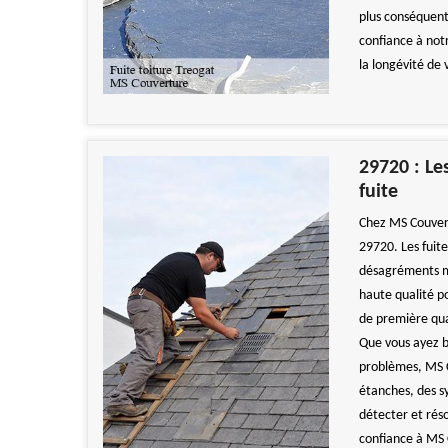
plus conséquents
confiance à notr
la longévité de 
29720 : Le
fuite
Chez MS Couvert
29720. Les fuit
désagréments ma
haute qualité po
de première qua
Que vous ayez b
problèmes, MS C
étanches, des s
détecter et réso
confiance à MS 