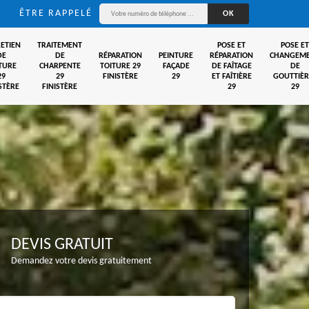
ÊTRE RAPPELÉ
ETIEN
TRAITEMENT
POSE ET
POSE ET
DE
DE
RÉPARATION
PEINTURE
RÉPARATION
CHANGEM
TURE
CHARPENTE
TOITURE 29
FAÇADE
DE FAÎTAGE
DE
29
29
FINISTÈRE
29
ET FAÎTIÈRE
GOUTTIÈR
STÈRE
FINISTÈRE
29
29
DEVIS GRATUIT
Demandez votre devis gratuitement