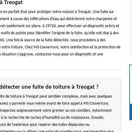
 à Treogat
 en parfait état pour protéger votre maison à Treogat. Une fuite sur
ent à cause des infiltrations d'eau qui détériorent votre charpente et
end rapidement sur place, à 29720, pour effectuer un diagnostic précis et
ils de pointe pour identifier l'origine de la fuite, qu'elle soit due à des
té. Une fois la source de la fuite détectée, nous procédons à des
 votre toiture. Chez MS Couverture, votre satisfaction et la protection de
a situation s'aggrave, contactez-nous pour un diagnostic et une
tecter une fuite de toiture à Treogat ?
ite de toiture à Treogat peut sembler complexe, mais avec quelques
ouvez y parvenir vous-même avant de faire appel à MS Couverture.
inspectez soigneusement votre grenier ou vos combles, notamment
 à la recherche de taches d'humidité ou de moisissures. Ensuite,
ure de l'extérieur pour repérer des tuiles déplacées ou
hésitez pas à utiliser une paire de jumelles pour une inspection plus