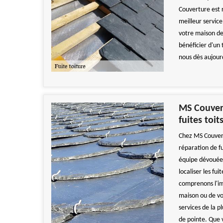
Couverture est 
meilleur service
votre maison de
bénéficier d'un 
nous dès aujourd
MS Couvert
fuites toit
Chez MS Couvert
réparation de fu
équipe dévouée 
localiser les fu
comprenons l'im
maison ou de vo
services de la p
de pointe. Que 