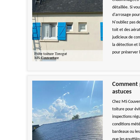
détaillée. Si vo
d'arrosage pour s
N'oubliez pas de
toit et des aérat
judicieux de co
la détection et 
pour préserver l
Comment pr
astuces
Chez MS Couvert
toiture pour évi
inspections régu
conditions météor
bardeaux ou les
que les gouttiè