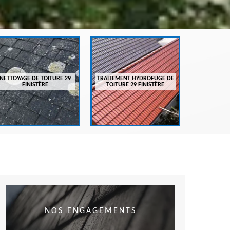
ENTRETIEN
FI
NETTOYAGE DE TOITURE 29
TRAITEMENT HYDROFUGE DE
FINISTÈRE
TOITURE 29 FINISTÈRE
NOS ENGAGEMENTS