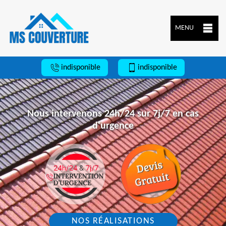
MENU
indisponible
indisponible
Nous intervenons 24h/24 sur 7j/7 en cas
d'urgence
NOS RÉALISATIONS