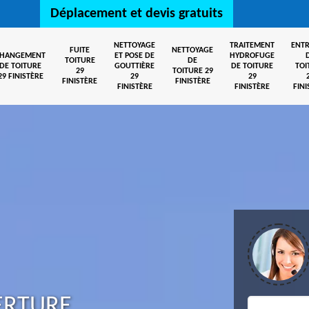
Déplacement et devis gratuits
NETTOYAGE
TRAITEMENT
ENTR
FUITE
NETTOYAGE
CHANGEMENT
ET POSE DE
HYDROFUGE
TOITURE
DE
DE TOITURE
GOUTTIÈRE
DE TOITURE
TOI
29
TOITURE 29
29 FINISTÈRE
29
29
FINISTÈRE
FINISTÈRE
FINISTÈRE
FINISTÈRE
FINI
ERTURE