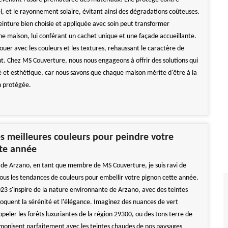
el, et le rayonnement solaire, évitant ainsi des dégradations coûteuses.
einture bien choisie et appliquée avec soin peut transformer
ne maison, lui conférant un cachet unique et une façade accueillante.
ouer avec les couleurs et les textures, rehaussant le caractère de
. Chez MS Couverture, nous nous engageons à offrir des solutions qui
té et esthétique, car nous savons que chaque maison mérite d'être à la
en protégée.
es meilleures couleurs pour peindre votre
tte année
 de Arzano, en tant que membre de MS Couverture, je suis ravi de
ous les tendances de couleurs pour embellir votre pignon cette année.
023 s'inspire de la nature environnante de Arzano, avec des teintes
voquent la sérénité et l'élégance. Imaginez des nuances de vert
eler les forêts luxuriantes de la région 29300, ou des tons terre de
rmonisent parfaitement avec les teintes chaudes de nos paysages