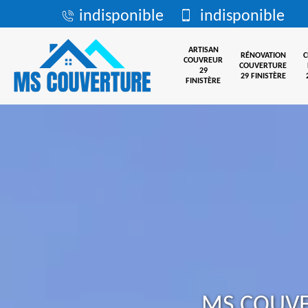
indisponible
indisponible
ARTISAN
RÉNOVATION
COUVREUR
COUVERTURE
29
29 FINISTÈRE
FINISTÈRE
MS COUV