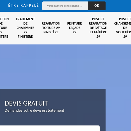
ÊTRE RAPPELÉ
ETIEN
TRAITEMENT
POSE ET
POSE ET
DE
DE
RÉPARATION
PEINTURE
RÉPARATION
CHANGEM
TURE
CHARPENTE
TOITURE 29
FAÇADE
DE FAÎTAGE
DE
29
29
FINISTÈRE
29
ET FAÎTIÈRE
GOUTTIÈR
STÈRE
FINISTÈRE
29
29
DEVIS GRATUIT
Demandez votre devis gratuitement