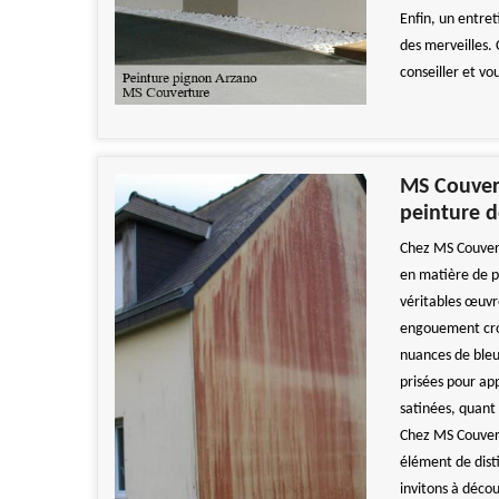
Enfin, un entret
des merveilles.
conseiller et v
MS Couvert
peinture d
Chez MS Couvert
en matière de p
véritables œuvr
engouement croi
nuances de bleu
prisées pour ap
satinées, quant 
Chez MS Couvert
élément de disti
invitons à décou