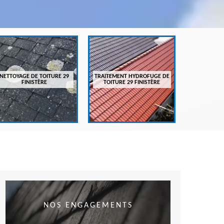
ENTRETIEN
FI
NETTOYAGE DE TOITURE 29
TRAITEMENT HYDROFUGE DE
FINISTÈRE
TOITURE 29 FINISTÈRE
NOS ENGAGEMENTS