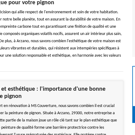
que pour votre pignon
ision qui allie respect de l'environnement et soin de votre habitation.
otre belle planète, tout en assurant la durabilité de votre maison. En
'empreinte carbone tout en garantissant une finition de qualité et une
composés organiques volatils nocifs, assurent un air intérieur plus sain,
. De plus, à Arzano, nous savons combien l'esthétique de votre maison est
leurs vibrantes et durables, qui résistent aux intempéries spécifiques à
ur une solution responsable et esthétique, en harmonie avec les valeurs
 et esthétique : l'importance d'une bonne
de pignon
rt en rénovation à MS Couverture, nous savons combien il est crucial
ger la peinture de pignon. Située à Arzano, 29300, notre entreprise a
te partie de la maison joue un rôle clé tant sur le plan esthétique que
 peinture de qualité forme une barrière protectrice contre les
évenant l'usure prématurée des matériaux. Elle protège contre