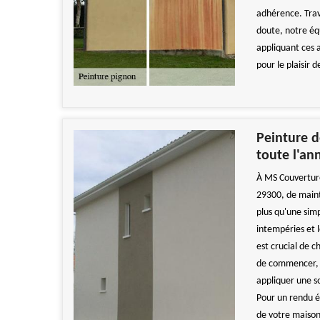
adhérence. Trava
doute, notre éq
appliquant ces 
pour le plaisir d
Peinture d
toute l'an
À MS Couverture
29300, de maint
plus qu'une sim
intempéries et l
est crucial de c
de commencer, n
appliquer une s
Pour un rendu é
de votre maison