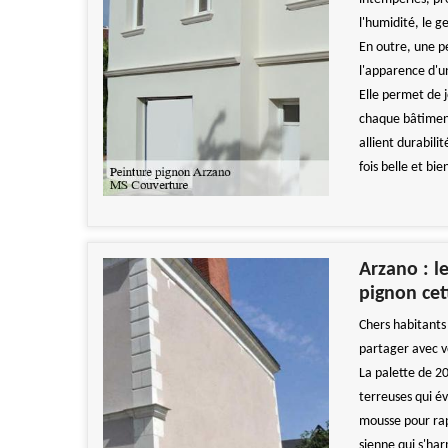
l'humidité, le g
En outre, une p
l'apparence d'u
Elle permet de j
chaque bâtiment
allient durabili
fois belle et bi
Arzano : l
pignon ce
Chers habitants
partager avec v
La palette de 2
terreuses qui é
mousse pour rapp
sienne qui s'ha