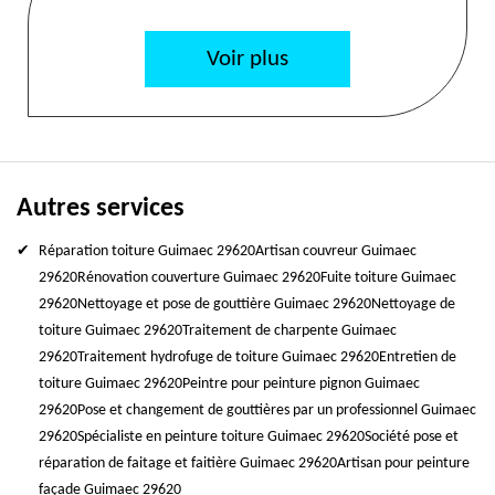
Voir plus
Autres services
Réparation toiture Guimaec 29620
Artisan couvreur Guimaec
29620
Rénovation couverture Guimaec 29620
Fuite toiture Guimaec
29620
Nettoyage et pose de gouttière Guimaec 29620
Nettoyage de
toiture Guimaec 29620
Traitement de charpente Guimaec
29620
Traitement hydrofuge de toiture Guimaec 29620
Entretien de
toiture Guimaec 29620
Peintre pour peinture pignon Guimaec
29620
Pose et changement de gouttières par un professionnel Guimaec
29620
Spécialiste en peinture toiture Guimaec 29620
Société pose et
réparation de faitage et faitière Guimaec 29620
Artisan pour peinture
façade Guimaec 29620