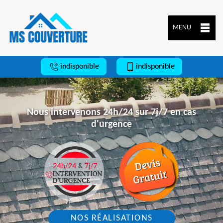
MENU
indisponible
indisponible
Nous intervenons 24h/24 sur 7j/7 en cas
d'urgence
NOS RÉALISATIONS