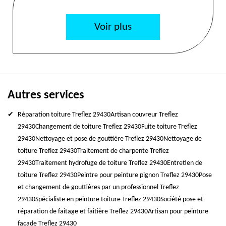
Voir plus
Autres services
Réparation toiture Treflez 29430
Artisan couvreur Treflez
29430
Changement de toiture Treflez 29430
Fuite toiture Treflez
29430
Nettoyage et pose de gouttière Treflez 29430
Nettoyage de
toiture Treflez 29430
Traitement de charpente Treflez
29430
Traitement hydrofuge de toiture Treflez 29430
Entretien de
toiture Treflez 29430
Peintre pour peinture pignon Treflez 29430
Pose
et changement de gouttières par un professionnel Treflez
29430
Spécialiste en peinture toiture Treflez 29430
Société pose et
réparation de faitage et faitière Treflez 29430
Artisan pour peinture
façade Treflez 29430