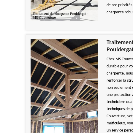
de nos priorités
charpente robus
Traitement
Poulderga
Chez MS Couvert
durable pour vo
charpente, nous
renforcer la st
non seulement e
une protection 
techniciens qual
techniques de p
Couverture, vot
méticuleux, vous
un service pers