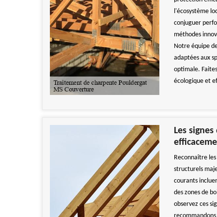
l'écosystème lo
conjuguer perfo
méthodes innova
Notre équipe de
adaptées aux sp
optimale. Faite
écologique et e
Les signes
efficaceme
Reconnaître les 
structurels maj
courants incluen
des zones de boi
observez ces si
recommandons un