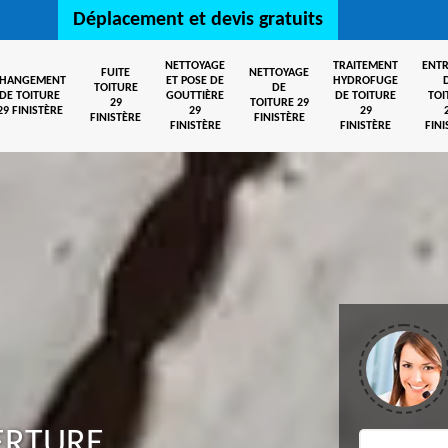
Déplacement et devis gratuits
NETTOYAGE
TRAITEMENT
ENTR
FUITE
NETTOYAGE
CHANGEMENT
ET POSE DE
HYDROFUGE
TOITURE
DE
DE TOITURE
GOUTTIÈRE
DE TOITURE
TOI
29
TOITURE 29
29 FINISTÈRE
29
29
FINISTÈRE
FINISTÈRE
FINISTÈRE
FINISTÈRE
FINI
ERTURE