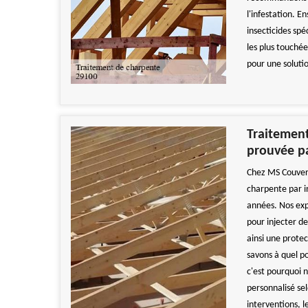
l'infestation. E
insecticides spé
les plus touché
pour une soluti
Traitement
prouvée p
Chez MS Couvert
charpente par in
années. Nos exp
pour injecter d
ainsi une prote
savons à quel po
c'est pourquoi 
personnalisé se
interventions, 