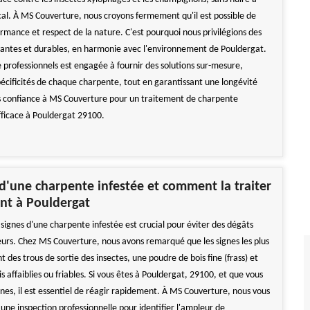
cal. À MS Couverture, nous croyons fermement qu'il est possible de
rmance et respect de la nature. C'est pourquoi nous privilégions des
ntes et durables, en harmonie avec l'environnement de Pouldergat.
 professionnels est engagée à fournir des solutions sur-mesure,
écificités de chaque charpente, tout en garantissant une longévité
s confiance à MS Couverture pour un traitement de charpente
fficace à Pouldergat 29100.
 d'une charpente infestée et comment la traiter
nt à Pouldergat
signes d'une charpente infestée est crucial pour éviter des dégâts
eurs. Chez MS Couverture, nous avons remarqué que les signes les plus
t des trous de sortie des insectes, une poudre de bois fine (frass) et
s affaiblies ou friables. Si vous êtes à Pouldergat, 29100, et que vous
gnes, il est essentiel de réagir rapidement. À MS Couverture, nous vous
e inspection professionnelle pour identifier l'ampleur de