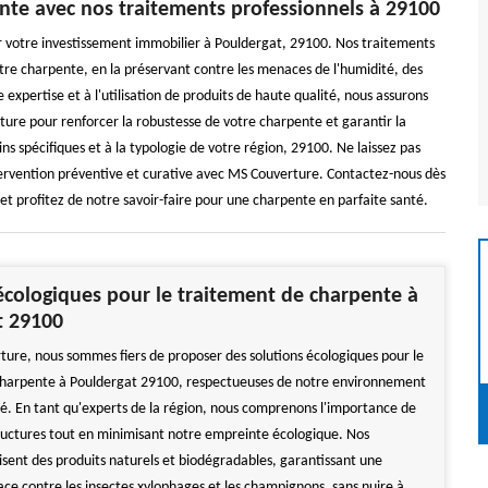
nte avec nos traitements professionnels à 29100
votre investissement immobilier à Pouldergat, 29100. Nos traitements
tre charpente, en la préservant contre les menaces de l'humidité, des
expertise et à l'utilisation de produits de haute qualité, nous assurons
ture pour renforcer la robustesse de votre charpente et garantir la
ns spécifiques et à la typologie de votre région, 29100. Ne laissez pas
tervention préventive et curative avec MS Couverture. Contactez-nous dès
et profitez de notre savoir-faire pour une charpente en parfaite santé.
écologiques pour le traitement de charpente à
t 29100
ure, nous sommes fiers de proposer des solutions écologiques pour le
charpente à Pouldergat 29100, respectueuses de notre environnement
té. En tant qu'experts de la région, nous comprenons l'importance de
ructures tout en minimisant notre empreinte écologique. Nos
lisent des produits naturels et biodégradables, garantissant une
ace contre les insectes xylophages et les champignons, sans nuire à