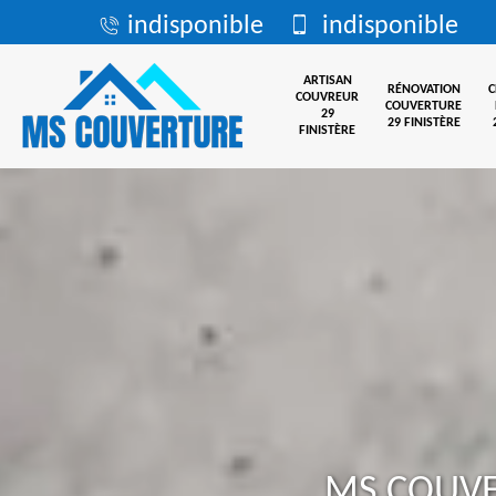
indisponible
indisponible
ARTISAN
RÉNOVATION
COUVREUR
COUVERTURE
29
29 FINISTÈRE
FINISTÈRE
MS COUV