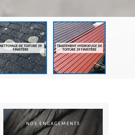
ENTRETIEN
FI
NETTOYAGE DE TOITURE 29
TRAITEMENT HYDROFUGE DE
FINISTÈRE
TOITURE 29 FINISTÈRE
NOS ENGAGEMENTS