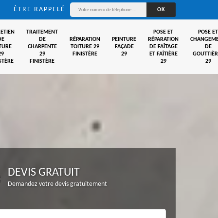
ÊTRE RAPPELÉ
ETIEN
TRAITEMENT
POSE ET
POSE ET
DE
DE
RÉPARATION
PEINTURE
RÉPARATION
CHANGEM
TURE
CHARPENTE
TOITURE 29
FAÇADE
DE FAÎTAGE
DE
29
29
FINISTÈRE
29
ET FAÎTIÈRE
GOUTTIÈR
STÈRE
FINISTÈRE
29
29
DEVIS GRATUIT
Demandez votre devis gratuitement