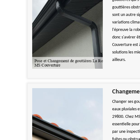
gouttières obst
sont un autre s
variations clim
l'épreuve la rob
donc s'avérer êt
Couverture est à
solutions les m
ailleurs.
Changement
Changer ses gou
eaux pluviales 
29800. Chez MS 
essentielle pou
par une inspect
fuites ou obstr