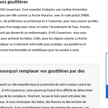
vos gouttières
S Couverture, il est essentiel d'adopter une routine d'entretien
ut dans une ville comme La Roche Maurice, avec le code postal 29800.
 an, de préférence au printemps et à l'automne, pour vous assurer qu'elles
tuyau d'arrosage pour rincer et tester l'écoulement de l'eau. Ensuite,
 ne sont pas desserrés ou endommagés. À MS Couverture, nous vous
s pour prévenir les fuites. Enfin, pour les régions comme La Roche
ppliquer un traitement antirouille pour protéger vos gouttières et
teront fonctionnelles et esthétiques pour les années à venir.
ourquoi remplacer vos gouttières par des
ouent un rôle essentiel dans la protection de votre maison contre les
. À MS Couverture, nous savons qu'il peut être difficile de déterminer
ps de les remplacer. Pourtant, ne pas le faire peut entraîner des
ux. Si vous remarquez des fuites, des fissures ou des sections de
s'affaissent, il est probablement temps de prendre des mesures. Les