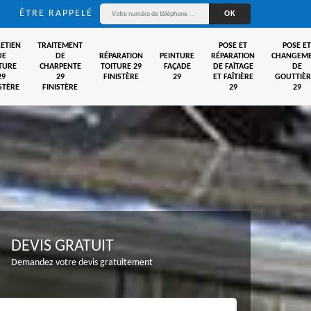
ÊTRE RAPPELÉ
ETIEN
TRAITEMENT
POSE ET
POSE ET
DE
DE
RÉPARATION
PEINTURE
RÉPARATION
CHANGEM
TURE
CHARPENTE
TOITURE 29
FAÇADE
DE FAÎTAGE
DE
29
29
FINISTÈRE
29
ET FAÎTIÈRE
GOUTTIÈR
STÈRE
FINISTÈRE
29
29
DEVIS GRATUIT
Demandez votre devis gratuitement