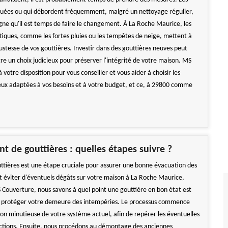
ruées ou qui débordent fréquemment, malgré un nettoyage régulier,
igne qu'il est temps de faire le changement. À La Roche Maurice, les
atiques, comme les fortes pluies ou les tempêtes de neige, mettent à
ustesse de vos gouttières. Investir dans des gouttières neuves peut
re un choix judicieux pour préserver l'intégrité de votre maison. MS
 votre disposition pour vous conseiller et vous aider à choisir les
ieux adaptées à vos besoins et à votre budget, et ce, à 29800 comme
 de gouttières : quelles étapes suivre ?
ttières est une étape cruciale pour assurer une bonne évacuation des
et éviter d'éventuels dégâts sur votre maison à La Roche Maurice,
Couverture, nous savons à quel point une gouttière en bon état est
r protéger votre demeure des intempéries. Le processus commence
ion minutieuse de votre système actuel, afin de repérer les éventuelles
uctions. Ensuite, nous procédons au démontage des anciennes