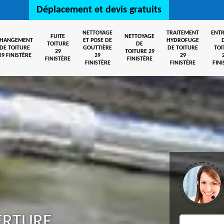
Déplacement et devis gratuits
NETTOYAGE
TRAITEMENT
ENTR
FUITE
NETTOYAGE
CHANGEMENT
ET POSE DE
HYDROFUGE
TOITURE
DE
DE TOITURE
GOUTTIÈRE
DE TOITURE
TOI
29
TOITURE 29
29 FINISTÈRE
29
29
FINISTÈRE
FINISTÈRE
FINISTÈRE
FINISTÈRE
FINI
ERTURE