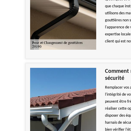
que chaque insta
utilisons des m
gouttières non 
l'apparence de 
expertise locale
client qui est n
Comment r
sécurité
Remplacer vos a
l'intégrité de 
peuvent être f
réaliser cette o
disposer des éq
harnais de sécur
bien vérifier l'