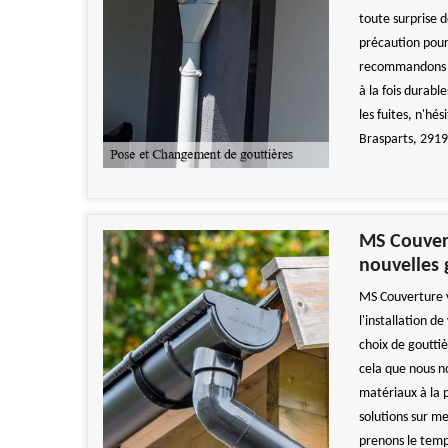
toute surprise d
précaution pou
recommandons de
à la fois durabl
les fuites, n'hé
Brasparts, 29190
MS Couvert
nouvelles 
MS Couverture v
l'installation d
choix de gouttiè
cela que nous n
matériaux à la 
solutions sur m
prenons le temp