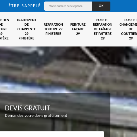
ÊTRE RAPPELÉ
ETIEN
TRAITEMENT
POSE ET
POSE ET
DE
DE
RÉPARATION
PEINTURE
RÉPARATION
CHANGEM
TURE
CHARPENTE
TOITURE 29
FAÇADE
DE FAÎTAGE
DE
29
29
FINISTÈRE
29
ET FAÎTIÈRE
GOUTTIÈR
STÈRE
FINISTÈRE
29
29
DEVIS GRATUIT
Demandez votre devis gratuitement