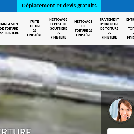
Déplacement et devis gratuits
NETTOYAGE
TRAITEMENT
ENTR
FUITE
NETTOYAGE
CHANGEMENT
ET POSE DE
HYDROFUGE
TOITURE
DE
DE TOITURE
GOUTTIÈRE
DE TOITURE
TOI
29
TOITURE 29
29 FINISTÈRE
29
29
FINISTÈRE
FINISTÈRE
FINISTÈRE
FINISTÈRE
FINI
ERTURE