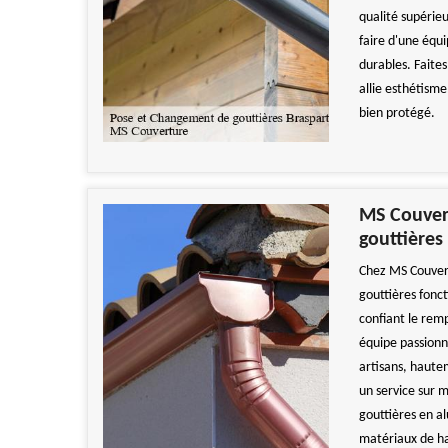
qualité supérie
faire d'une équ
durables. Faite
allie esthétisme
bien protégé.
MS Couver
gouttières
Chez MS Couvert
gouttières fonc
confiant le rem
équipe passionn
artisans, hautem
un service sur m
gouttières en a
matériaux de ha