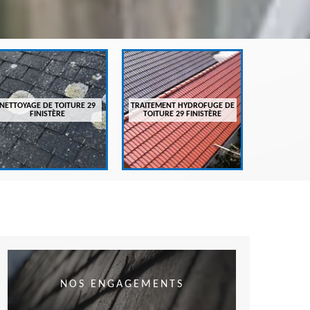
ENTRETIEN
FI
NETTOYAGE DE TOITURE 29
TRAITEMENT HYDROFUGE DE
FINISTÈRE
TOITURE 29 FINISTÈRE
NOS ENGAGEMENTS