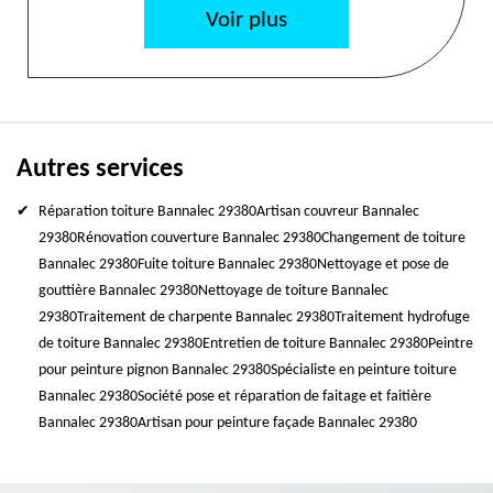
Voir plus
Autres services
Réparation toiture Bannalec 29380
Artisan couvreur Bannalec
29380
Rénovation couverture Bannalec 29380
Changement de toiture
Bannalec 29380
Fuite toiture Bannalec 29380
Nettoyage et pose de
gouttière Bannalec 29380
Nettoyage de toiture Bannalec
29380
Traitement de charpente Bannalec 29380
Traitement hydrofuge
de toiture Bannalec 29380
Entretien de toiture Bannalec 29380
Peintre
pour peinture pignon Bannalec 29380
Spécialiste en peinture toiture
Bannalec 29380
Société pose et réparation de faitage et faitière
Bannalec 29380
Artisan pour peinture façade Bannalec 29380