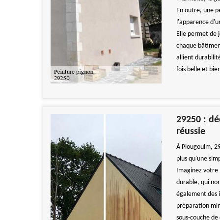
En outre, une p
l'apparence d'u
Elle permet de j
chaque bâtiment
allient durabili
fois belle et bi
29250 : dé
réussie
À Plougoulm, 29
plus qu'une simp
Imaginez votre 
durable, qui no
également des i
préparation minu
sous-couche de 