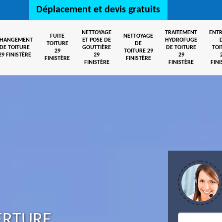
Déplacement et devis gratuits
NETTOYAGE
TRAITEMENT
ENTR
FUITE
NETTOYAGE
CHANGEMENT
ET POSE DE
HYDROFUGE
TOITURE
DE
DE TOITURE
GOUTTIÈRE
DE TOITURE
TOI
29
TOITURE 29
29 FINISTÈRE
29
29
FINISTÈRE
FINISTÈRE
FINISTÈRE
FINISTÈRE
FINI
ERTURE