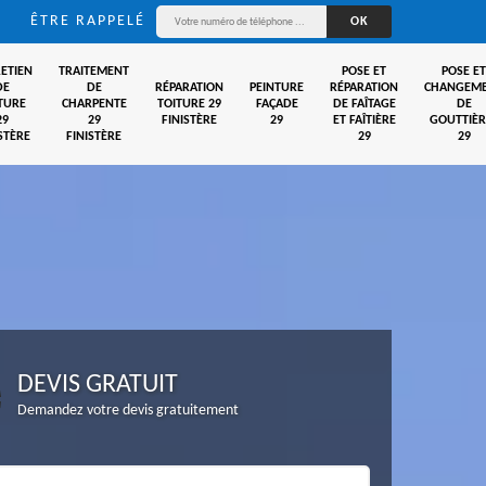
ÊTRE RAPPELÉ
ETIEN
TRAITEMENT
POSE ET
POSE ET
DE
DE
RÉPARATION
PEINTURE
RÉPARATION
CHANGEM
TURE
CHARPENTE
TOITURE 29
FAÇADE
DE FAÎTAGE
DE
29
29
FINISTÈRE
29
ET FAÎTIÈRE
GOUTTIÈR
STÈRE
FINISTÈRE
29
29
DEVIS GRATUIT
Demandez votre devis gratuitement