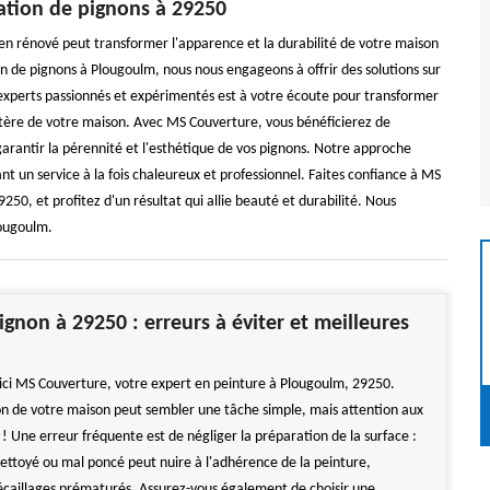
ation de pignons à 29250
n rénové peut transformer l'apparence et la durabilité de votre maison
n de pignons à Plougoulm, nous nous engageons à offrir des solutions sur
experts passionnés et expérimentés est à votre écoute pour transformer
ractère de votre maison. Avec MS Couverture, vous bénéficierez de
arantir la pérennité et l'esthétique de vos pignons. Notre approche
nt un service à la fois chaleureux et professionnel. Faites confiance à MS
0, et profitez d'un résultat qui allie beauté et durabilité. Nous
ougoulm.
ignon à 29250 : erreurs à éviter et meilleures
 ici MS Couverture, votre expert en peinture à Plougoulm, 29250.
on de votre maison peut sembler une tâche simple, mais attention aux
! Une erreur fréquente est de négliger la préparation de la surface :
ettoyé ou mal poncé peut nuire à l'adhérence de la peinture,
écaillages prématurés. Assurez-vous également de choisir une