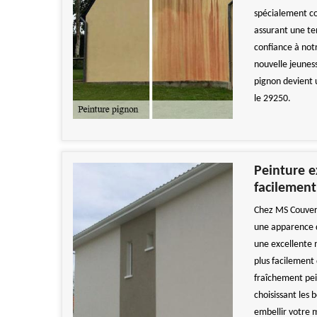
spécialement co
assurant une te
confiance à not
nouvelle jeunes
pignon devient u
le 29250.
Peinture e
facilement
Chez MS Couvert
une apparence qu
une excellente 
plus facilement
fraîchement pein
choisissant les 
embellir votre 