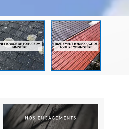
ENTRETIEN
FI
NETTOYAGE DE TOITURE 29
TRAITEMENT HYDROFUGE DE
FINISTÈRE
TOITURE 29 FINISTÈRE
NOS ENGAGEMENTS