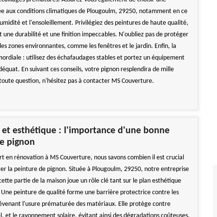
ée aux conditions climatiques de Plougoulm, 29250, notamment en ce
umidité et l'ensoleillement. Privilégiez des peintures de haute qualité,
t une durabilité et une finition impeccables. N'oubliez pas de protéger
es zones environnantes, comme les fenêtres et le jardin. Enfin, la
imordiale : utilisez des échafaudages stables et portez un équipement
équat. En suivant ces conseils, votre pignon resplendira de mille
 toute question, n'hésitez pas à contacter MS Couverture.
 et esthétique : l'importance d'une bonne
de pignon
rt en rénovation à MS Couverture, nous savons combien il est crucial
ger la peinture de pignon. Située à Plougoulm, 29250, notre entreprise
ette partie de la maison joue un rôle clé tant sur le plan esthétique
 Une peinture de qualité forme une barrière protectrice contre les
évenant l'usure prématurée des matériaux. Elle protège contre
el, et le rayonnement solaire, évitant ainsi des dégradations coûteuses.