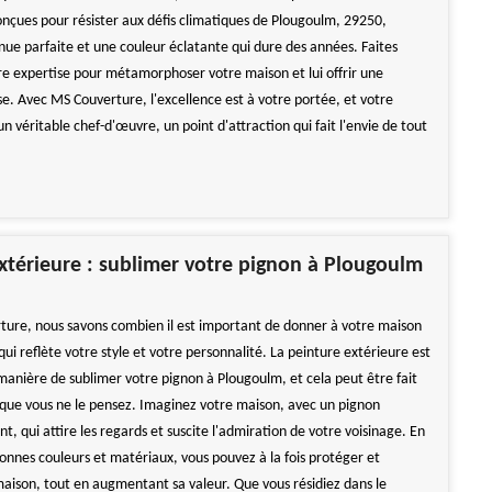
nçues pour résister aux défis climatiques de Plougoulm, 29250,
nue parfaite et une couleur éclatante qui dure des années. Faites
re expertise pour métamorphoser votre maison et lui offrir une
se. Avec MS Couverture, l'excellence est à votre portée, et votre
n véritable chef-d'œuvre, un point d'attraction qui fait l'envie de tout
xtérieure : sublimer votre pignon à Plougoulm
ure, nous savons combien il est important de donner à votre maison
i reflète votre style et votre personnalité. La peinture extérieure est
manière de sublimer votre pignon à Plougoulm, et cela peut être fait
 que vous ne le pensez. Imaginez votre maison, avec un pignon
t, qui attire les regards et suscite l'admiration de votre voisinage. En
bonnes couleurs et matériaux, vous pouvez à la fois protéger et
maison, tout en augmentant sa valeur. Que vous résidiez dans le