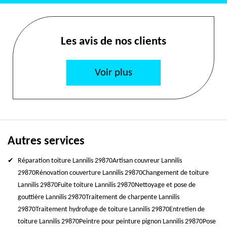
Les avis de nos clients
Voir plus
Autres services
Réparation toiture Lannilis 29870
Artisan couvreur Lannilis
29870
Rénovation couverture Lannilis 29870
Changement de toiture
Lannilis 29870
Fuite toiture Lannilis 29870
Nettoyage et pose de
gouttière Lannilis 29870
Traitement de charpente Lannilis
29870
Traitement hydrofuge de toiture Lannilis 29870
Entretien de
toiture Lannilis 29870
Peintre pour peinture pignon Lannilis 29870
Pose