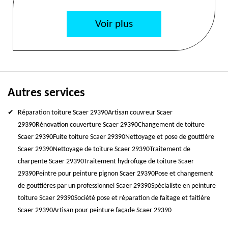
Voir plus
Autres services
Réparation toiture Scaer 29390
Artisan couvreur Scaer
29390
Rénovation couverture Scaer 29390
Changement de toiture
Scaer 29390
Fuite toiture Scaer 29390
Nettoyage et pose de gouttière
Scaer 29390
Nettoyage de toiture Scaer 29390
Traitement de
charpente Scaer 29390
Traitement hydrofuge de toiture Scaer
29390
Peintre pour peinture pignon Scaer 29390
Pose et changement
de gouttières par un professionnel Scaer 29390
Spécialiste en peinture
toiture Scaer 29390
Société pose et réparation de faitage et faitière
Scaer 29390
Artisan pour peinture façade Scaer 29390