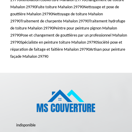
29790
Rénovation couverture Mahalon 29790
Changement de toiture
Mahalon 29790
Fuite toiture Mahalon 29790
Nettoyage et pose de
gouttière Mahalon 29790
Nettoyage de toiture Mahalon
29790
Traitement de charpente Mahalon 29790
Traitement hydrofuge
de toiture Mahalon 29790
Peintre pour peinture pignon Mahalon
29790
Pose et changement de gouttières par un professionnel Mahalon
29790
Spécialiste en peinture toiture Mahalon 29790
Société pose et
réparation de faitage et faitière Mahalon 29790
Artisan pour peinture
façade Mahalon 29790
indisponible