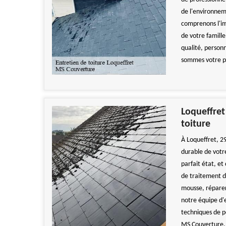
de l'environnem
comprenons l'im
de votre famill
qualité, personn
sommes votre pa
Loqueffret
toiture
À Loqueffret, 2
durable de votr
parfait état, et
de traitement de
mousse, réparer
notre équipe d'e
techniques de po
MS Couverture, v