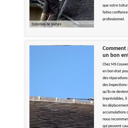
que votre toitu
faites confianc
professionnel.
Comment pr
un bon en
Chez MS Couvert
en bon état pour
des réparations
des inspections
qu'ils ne devie
imprévisibles, il
les déplacements
accumulations 
nous recommando
qui peuvent cau