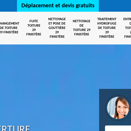
Déplacement et devis gratuits
NETTOYAGE
TRAITEMENT
ENTR
FUITE
NETTOYAGE
CHANGEMENT
ET POSE DE
HYDROFUGE
TOITURE
DE
DE TOITURE
GOUTTIÈRE
DE TOITURE
TOI
29
TOITURE 29
29 FINISTÈRE
29
29
FINISTÈRE
FINISTÈRE
FINISTÈRE
FINISTÈRE
FINI
ERTURE