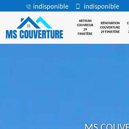
indisponible
indisponible
ARTISAN
RÉNOVATION
COUVREUR
COUVERTURE
29
29 FINISTÈRE
FINISTÈRE
MS COUV