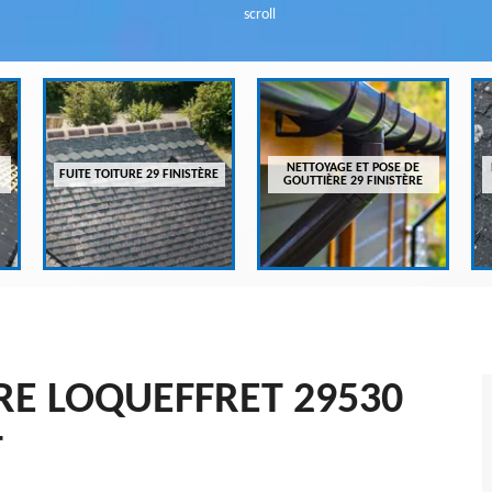
scroll
NETTOYAGE ET POSE DE
FUITE TOITURE 29 FINISTÈRE
GOUTTIÈRE 29 FINISTÈRE
RE LOQUEFFRET 29530
T