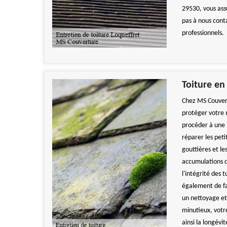
29530, vous ass
pas à nous conta
professionnels.
Toiture en 
Chez MS Couvert
protéger votre m
procéder à une 
réparer les peti
gouttières et le
accumulations d
l'intégrité des 
également de fa
un nettoyage et
minutieux, votr
ainsi la longévi