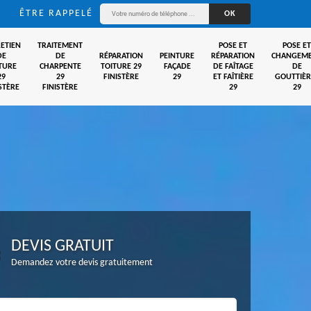
ÊTRE RAPPELÉ
ETIEN
TRAITEMENT
POSE ET
POSE ET
DE
DE
RÉPARATION
PEINTURE
RÉPARATION
CHANGEM
TURE
CHARPENTE
TOITURE 29
FAÇADE
DE FAÎTAGE
DE
29
29
FINISTÈRE
29
ET FAÎTIÈRE
GOUTTIÈR
STÈRE
FINISTÈRE
29
29
DEVIS GRATUIT
Demandez votre devis gratuitement