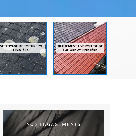
ENTRETIEN
FI
NETTOYAGE DE TOITURE 29
TRAITEMENT HYDROFUGE DE
FINISTÈRE
TOITURE 29 FINISTÈRE
NOS ENGAGEMENTS