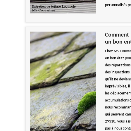
personnalisés p
Comment pr
un bon en
Chez MS Couvert
en bon état pour
des réparations
des inspections
qu'ils ne devie
imprévisibles, il
les déplacements
accumulations 
nous recommando
qui peuvent cau
29310, vous ass
pas à nous conta