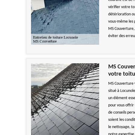
vérifier votre t
détérioration o
vous-même les p
MS Couverture, 
éviter des erreu
MS Couvert
votre toit
MS Couverture v
situé à Locunol
un élément esse
pour vous offri
de conseils pers
soient les condi
le nettoyage, la
notre expertise