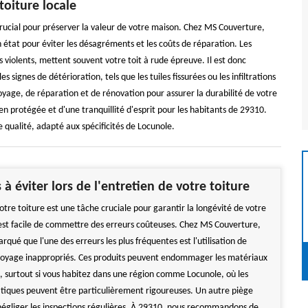
toiture locale
 crucial pour préserver la valeur de votre maison. Chez MS Couverture,
état pour éviter les désagréments et les coûts de réparation. Les
s violents, mettent souvent votre toit à rude épreuve. Il est donc
 signes de détérioration, tels que les tuiles fissurées ou les infiltrations
yage, de réparation et de rénovation pour assurer la durabilité de votre
en protégée et d'une tranquillité d'esprit pour les habitants de 29310.
 qualité, adapté aux spécificités de Locunole.
 à éviter lors de l'entretien de votre toiture
otre toiture est une tâche cruciale pour garantir la longévité de votre
 est facile de commettre des erreurs coûteuses. Chez MS Couverture,
qué que l'une des erreurs les plus fréquentes est l'utilisation de
toyage inappropriés. Ces produits peuvent endommager les matériaux
e, surtout si vous habitez dans une région comme Locunole, où les
atiques peuvent être particulièrement rigoureuses. Un autre piège
négliger les inspections régulières. À 29310, nous recommandons de