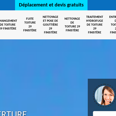
Déplacement et devis gratuits
NETTOYAGE
TRAITEMENT
ENTR
FUITE
NETTOYAGE
CHANGEMENT
ET POSE DE
HYDROFUGE
TOITURE
DE
DE TOITURE
GOUTTIÈRE
DE TOITURE
TOI
29
TOITURE 29
29 FINISTÈRE
29
29
FINISTÈRE
FINISTÈRE
FINISTÈRE
FINISTÈRE
FINI
ERTURE