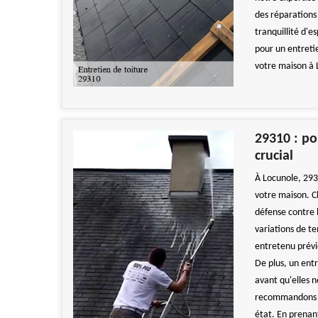
des réparations
tranquillité d'e
pour un entretie
votre maison à 
29310 : pou
crucial
À Locunole, 2931
votre maison. C
défense contre l
variations de t
entretenu prévie
De plus, un entr
avant qu'elles 
recommandons de
état. En prenan