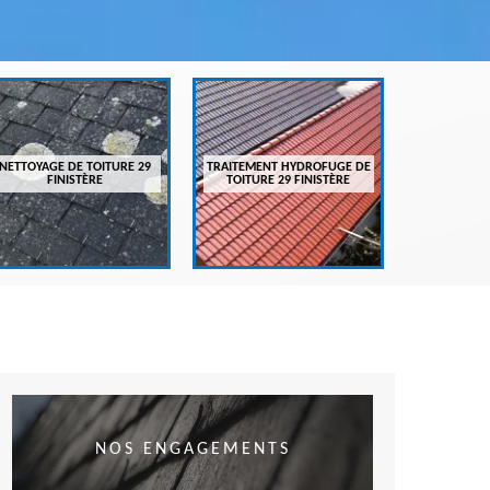
ENTRETIEN
FI
NETTOYAGE DE TOITURE 29
TRAITEMENT HYDROFUGE DE
FINISTÈRE
TOITURE 29 FINISTÈRE
NOS ENGAGEMENTS