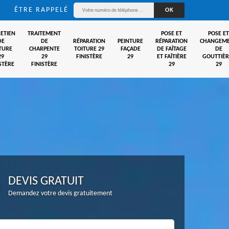
ÊTRE RAPPELÉ
ETIEN
TRAITEMENT
POSE ET
POSE ET
DE
DE
RÉPARATION
PEINTURE
RÉPARATION
CHANGEM
TURE
CHARPENTE
TOITURE 29
FAÇADE
DE FAÎTAGE
DE
29
29
FINISTÈRE
29
ET FAÎTIÈRE
GOUTTIÈR
STÈRE
FINISTÈRE
29
29
DEVIS GRATUIT
Demandez votre devis gratuitement