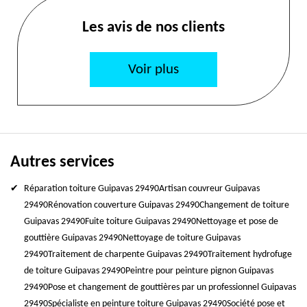
Les avis de nos clients
Voir plus
Autres services
Réparation toiture Guipavas 29490
Artisan couvreur Guipavas
29490
Rénovation couverture Guipavas 29490
Changement de toiture
Guipavas 29490
Fuite toiture Guipavas 29490
Nettoyage et pose de
gouttière Guipavas 29490
Nettoyage de toiture Guipavas
29490
Traitement de charpente Guipavas 29490
Traitement hydrofuge
de toiture Guipavas 29490
Peintre pour peinture pignon Guipavas
29490
Pose et changement de gouttières par un professionnel Guipavas
29490
Spécialiste en peinture toiture Guipavas 29490
Société pose et