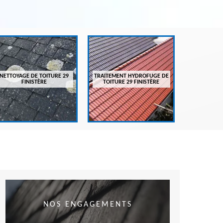
ENTRETIEN
FI
NETTOYAGE DE TOITURE 29
TRAITEMENT HYDROFUGE DE
FINISTÈRE
TOITURE 29 FINISTÈRE
NOS ENGAGEMENTS