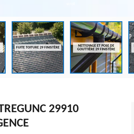
scroll
NETTOYAGE ET POSE DE
FUITE TOITURE 29 FINISTÈRE
GOUTTIÈRE 29 FINISTÈRE
TREGUNC 29910
GENCE