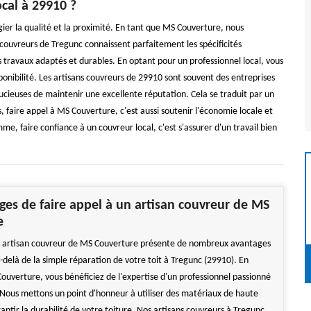
cal à 29910 ?
égier la qualité et la proximité. En tant que MS Couverture, nous
 couvreurs de Tregunc connaissent parfaitement les spécificités
es travaux adaptés et durables. En optant pour un professionnel local, vous
ponibilité. Les artisans couvreurs de 29910 sont souvent des entreprises
ieuses de maintenir une excellente réputation. Cela se traduit par un
, faire appel à MS Couverture, c'est aussi soutenir l'économie locale et
mme, faire confiance à un couvreur local, c'est s'assurer d'un travail bien
ges de faire appel à un artisan couvreur de MS
e
n artisan couvreur de MS Couverture présente de nombreux avantages
-delà de la simple réparation de votre toit à Tregunc (29910). En
Couverture, vous bénéficiez de l'expertise d'un professionnel passionné
 Nous mettons un point d'honneur à utiliser des matériaux de haute
antir la durabilité de votre toiture. Nos artisans couvreurs à Tregunc