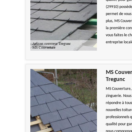
(29910) possèden
permet de vous 
plus, MS Couvert
la première con
vous faites le c
entreprise local
MS Couvert
Tregunc
MS Couverture, 
zinguerie. Nous
répondre à tous 
nouvelles toitur
professionnels q
qualité pour gar
nous comprenons