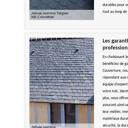
durables pour vo
tout au long de
Les garant
profession
En choisissant l
bénéficiez de g
Couverture, nou
répondant aux n
équipe d'experts
votre toit, iden
plus, nous offr
assurant ainsi u
leur métier, met
matériaux durab
sécurité, la dur