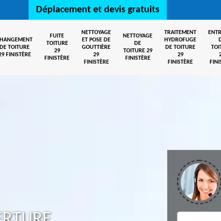
Déplacement et devis gratuits
NETTOYAGE
TRAITEMENT
ENTR
FUITE
NETTOYAGE
CHANGEMENT
ET POSE DE
HYDROFUGE
TOITURE
DE
DE TOITURE
GOUTTIÈRE
DE TOITURE
TOI
29
TOITURE 29
29 FINISTÈRE
29
29
FINISTÈRE
FINISTÈRE
FINISTÈRE
FINISTÈRE
FINI
ERTURE