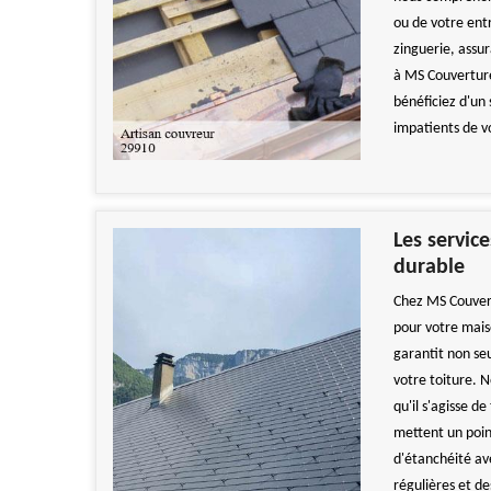
ou de votre ent
zinguerie, assur
à MS Couverture
bénéficiez d'un
impatients de v
Les servic
durable
Chez MS Couvert
pour votre mais
garantit non se
votre toiture. 
qu'il s'agisse de
mettent un poin
d'étanchéité ave
régulières et de