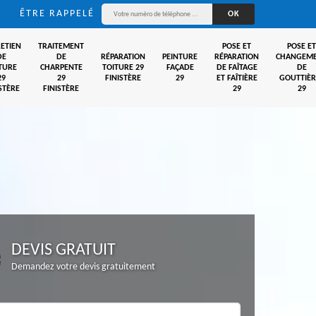
ÊTRE RAPPELÉ
ETIEN
TRAITEMENT
POSE ET
POSE ET
DE
DE
RÉPARATION
PEINTURE
RÉPARATION
CHANGEM
TURE
CHARPENTE
TOITURE 29
FAÇADE
DE FAÎTAGE
DE
29
29
FINISTÈRE
29
ET FAÎTIÈRE
GOUTTIÈR
STÈRE
FINISTÈRE
29
29
DEVIS GRATUIT
Demandez votre devis gratuitement